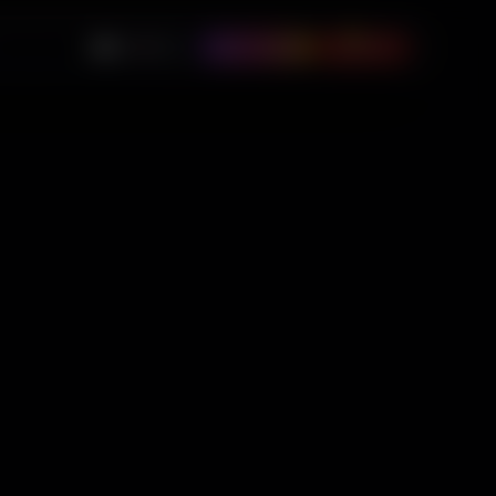
0
🇺🇸
USD
Instagram
$
0.00