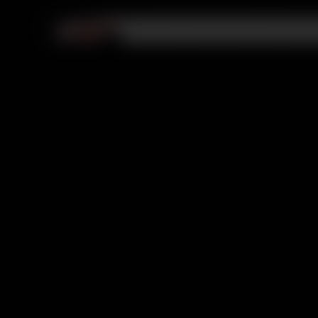
Videojuegos
PlayStation
Membresías
R