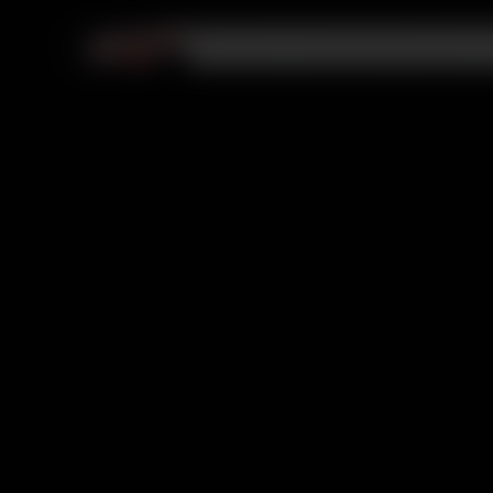
Videojuegos
PlayStation
Membresías
R