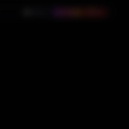
0
🇺🇸
USD
Instagram
$
0.00