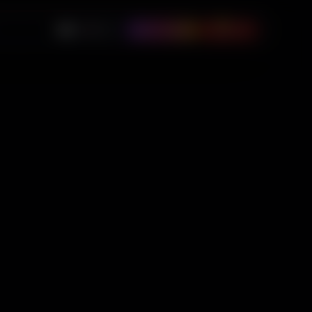
0
🇺🇸
USD
Instagram
$
0.00