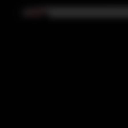
Videojuegos
PlayStation
Membresías
R