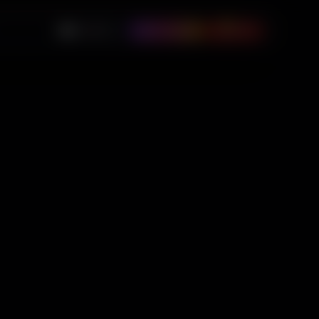
0
🇺🇸
USD
Instagram
$
0.00