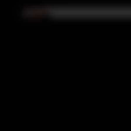
Videojuegos
PlayStation
Membresías
R