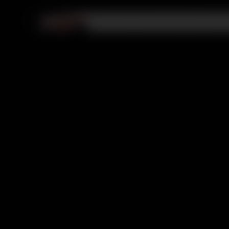
Videojuegos
PlayStation
Membresías
R