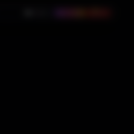
0
🇺🇸
USD
Instagram
$
0.00