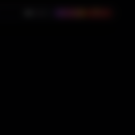
0
🇺🇸
USD
Instagram
$
0.00