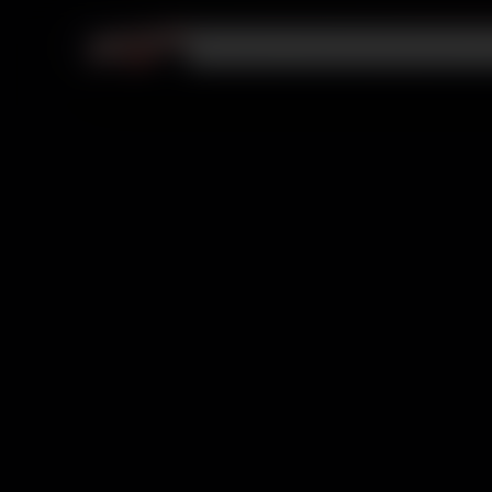
Videojuegos
PlayStation
Membresías
R