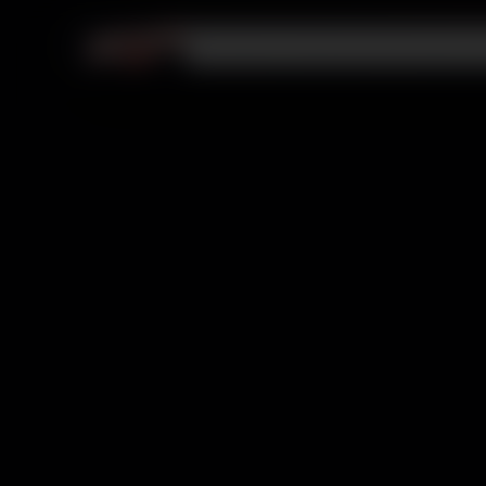
Videojuegos
PlayStation
Membresías
R