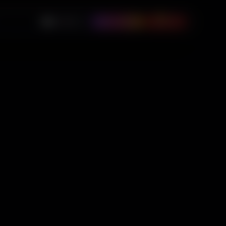
0
🇺🇸
USD
Instagram
$
0.00