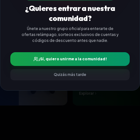
¿Quieres entrar a nuestra
 COMPLETO
comunidad?
Únete a nuestro grupo oficial para enterarte de
ofertas relámpago, sorteos exclusivos de cuentas y
códigos de descuento antes que nadie.
¡Sí, quiero unirme a la comunidad!
Quizás más tarde
ion 4
Gift Cards & Pines
Saldo para tus plataformas
Explorar